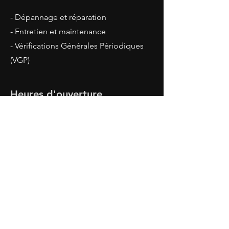
- Dépannage et réparation
- Entretien et maintenance
- Vérifications Générales Périodiques
(VGP)
Heures d'ouverture
Du lundi au vendredi :
7 h - 18 h
Nous contacter
239 Rue des Mésanges
38460 SAINT ROMAIN DE
JALIONAS