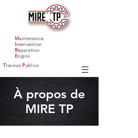
M
aintenance
I
ntervention
R
éparation
E
ngins
T
ravaux
P
ublics
À propos de
07 87 18 58 35
MIRE TP